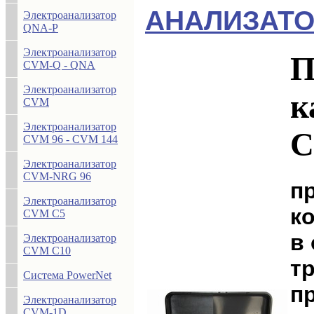
АНАЛИЗАТО
Электроанализатор
QNA-P
Электроанализатор
П
CVM-Q - QNA
Электроанализатор
к
CVM
Электроанализатор
C
CVM 96 - CVM 144
Электроанализатор
CVM-NRG 96
п
Электроанализатор
к
CVM C5
в
Электроанализатор
CVM C10
т
Система PowerNet
п
Электроанализатор
CVM-1D