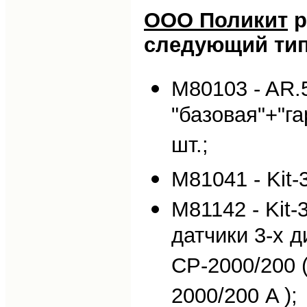
ООО Поликит
р
следующий тип
M80103 - AR.
"базовая"+"г
шт.;
M81041 - Kit-
M81142 - Kit-
датчики 3-х д
CP-2000/200 
2000/200 A );