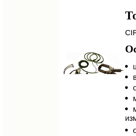
Т
CI
О
из