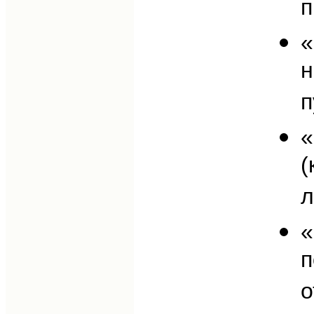
п
«
н
п
«
(
л
«
п
о