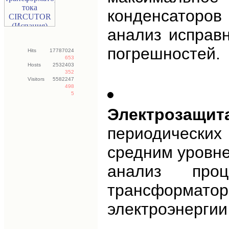
конденсаторов 
анализ исправн
погрешностей.
Hits
17787024
653
Hosts
2532403
352
Visitors
5582247
498
5
Электрозащит
периодических
средним уровне
анализ проц
трансформат
электроэнергии