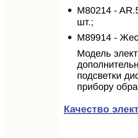
M80214 - AR.
шт.;
М89914 - Жес
Модель элек
дополнительн
подсветки ди
прибору обр
Качество элек