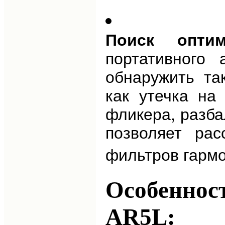
Поиск оптим
портативного 
обнаружить та
как утечка на
фликера, разба
позволяет рас
фильтров гармо
Особенност
AR5L: