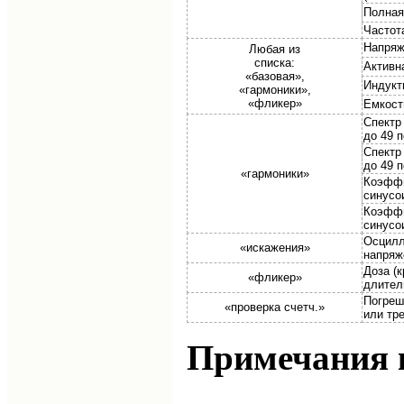
Полная
Частот
Напряж
Любая из
списка:
Активна
«базовая»,
Индукти
«гармоники»,
«фликер»
Емкостн
Спектр
до 49 
Спектр
до 49 
«гармоники»
Коэффи
синусо
Коэффи
синусо
Осцилл
«искажения»
напряж
Доза (
«фликер»
длител
Погреш
«проверка счетч.»
или тр
Примечания к