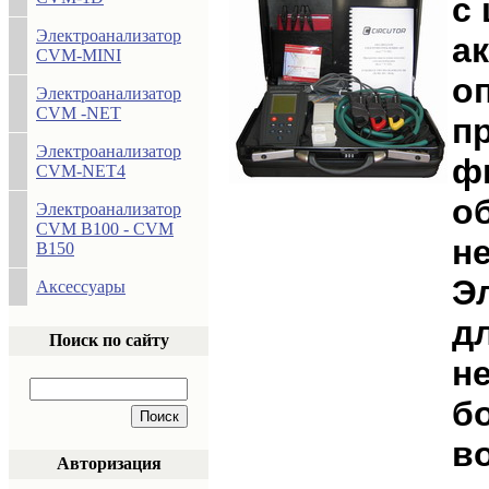
с
Электроанализатор
а
CVM-MINI
о
Электроанализатор
CVM -NET
п
Электроанализатор
ф
CVM-NET4
о
Электроанализатор
CVM B100 - CVM
н
B150
Э
Аксессуары
д
Поиск по сайту
н
б
в
Авторизация