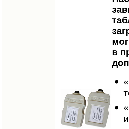
зав
таб
заг
мог
в п
доп
«
т
«
и