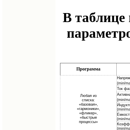
В таблице
параметро
Программа
Напряж
(min/m
Ток фа
Активн
Любая из
(min/ma
списка:
«базовая»,
Индукт
«гармоники»,
(min/ma
«фликер»,
Емкост
«быстрые
(min/ma
процессы»
Коэффи
(min/ma