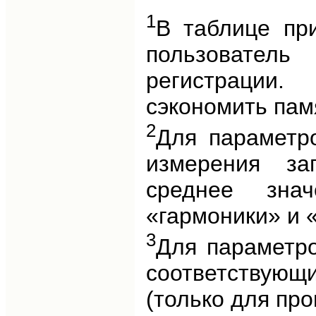
1
В таблице пр
пользовател
регистрации
сэкономить пам
2
Для параметро
измерения за
среднее зна
«гармоники» и 
3
Для параметро
соответствующ
(только для пр